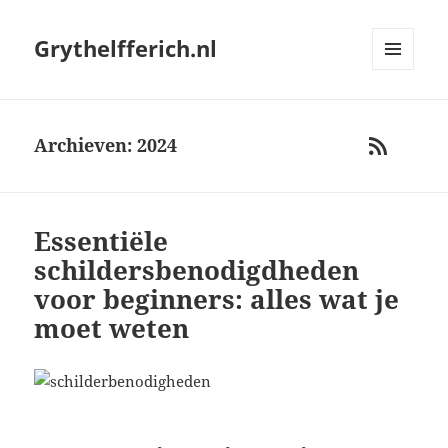
Grythelfferich.nl
MENU
AND
WIDGETS
Archieven: 2024
RSS
Essentiële
schildersbenodigdheden
voor beginners: alles wat je
moet weten